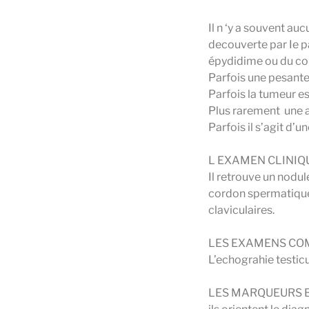
Il n ‘y a souvent auc
decouverte par Ie pa
épydidime ou du co
Parfois une pesante
Parfois la tumeur e
Plus rarement une a
Parfois il s’agit d’u
L EXAMEN CLINIQ
Il retrouve un nodul
cordon spermatique
claviculaires.
LES EXAMENS CO
L’echograhie testicu
LES MARQUEURS 