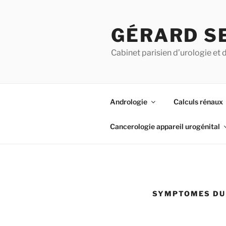
Aller
au
GÉRARD S
contenu
principal
Cabinet parisien d’urologie et 
Andrologie
Calculs rénaux
Cancerologie appareil urogénital
SYMPTOMES DU 