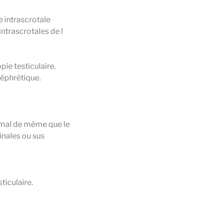
le intrascrotale
ntrascrotales de l
ie testiculaire.
néphrétique.
normal de même que le
nales ou sus
ticulaire.