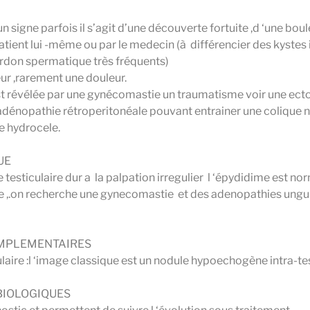
un signe parfois il s’agit d’une découverte fortuite ,d ‘une bou
tient lui -même ou par le medecin (à différencier des kystes i
rdon spermatique très fréquents)
ur ,rarement une douleur.
st révélée par une gynécomastie un traumatisme voir une ectop
dénopathie rétroperitonéale pouvant entrainer une colique 
ne hydrocele.
UE
e testiculaire dur a la palpation irregulier l ‘épydidime est 
 ,.on recherche une gynecomastie et des adenopathies ungui
MPLEMENTAIRES
laire :l ‘image classique est un nodule hypoechogène intra-tes
BIOLOGIQUES