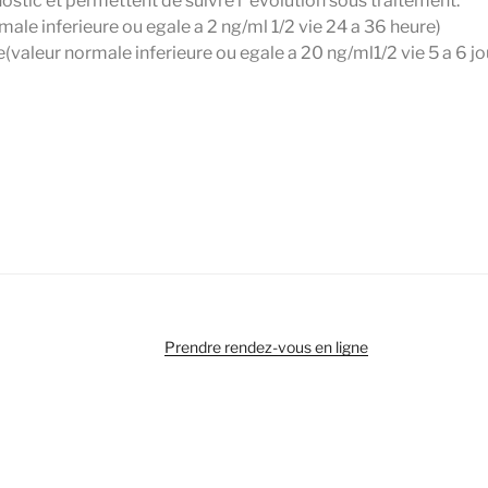
gnostic et permettent de suivre l ‘évolution sous traitement.
ale inferieure ou egale a 2 ng/ml 1/2 vie 24 a 36 heure)
(valeur normale inferieure ou egale a 20 ng/ml1/2 vie 5 a 6 jo
Prendre rendez-vous en ligne