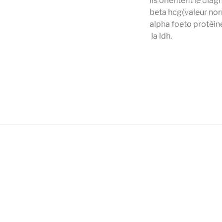
ils orientent le dia
beta hcg(valeur norm
alpha foeto protéine
la ldh.