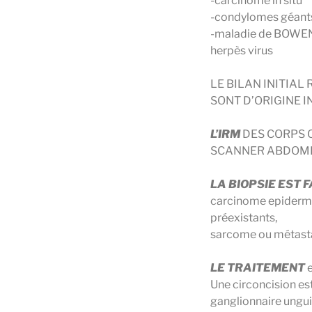
-carcinome in situ
-condylomes géan
-maladie de BOWE
herpès virus
LE BILAN INITIA
SONT D’ORIGINE I
L’IRM
DES CORPS 
SCANNER ABDOMIN
LA BIOPSIE EST 
carcinome epidermo
préexistants,
sarcome ou métastas
LE TRAITEMENT
e
Une circoncision es
ganglionnaire ungui