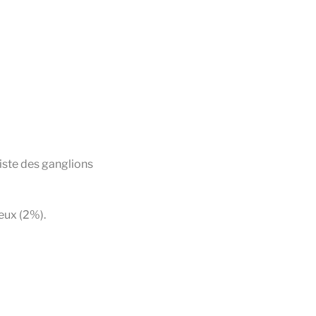
xiste des ganglions
eux (2%).