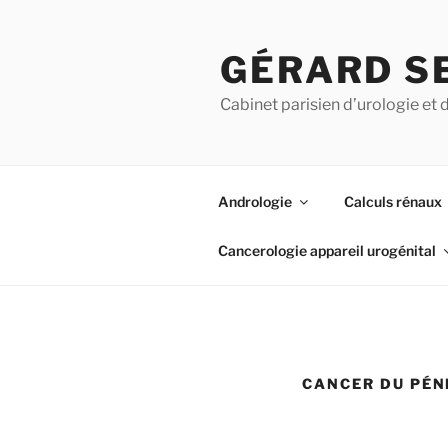
Aller
au
GÉRARD S
contenu
principal
Cabinet parisien d’urologie et 
Andrologie
Calculs rénaux
Cancerologie appareil urogénital
CANCER DU PÉN