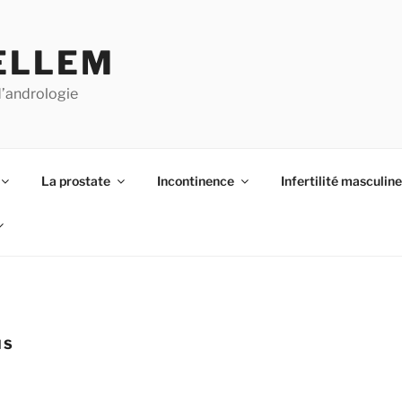
ELLEM
d’andrologie
La prostate
Incontinence
Infertilité masculine
IS