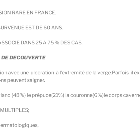
ESION RARE EN FRANCE.
SURVENUE EST DE 60 ANS.
ASSOCIE DANS 25 A 75 % DES CAS.
 DE DECOUVERTE
tion avec une ulceration à l’extremité de la verge.Parfois il e
ons peuvent saigner.
e gland (48%) le prépuce(21%) la couronne(6%)le corps cavern
 MULTIPLES;
 dermatologiques,